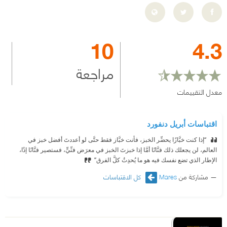
10
4.3
مراجعة
معدل التقييمات
اقتباسات أبريل دنفورد
‫ ‘‘إذا كنت خبَّازًا يحضِّر الخبز، فأنت خبَّاز فقط حتَّى لو أعددتَ أفضل خبز في
العالم، لن يجعلك ذلك فنَّانًا أمَّا إذا خبزتَ الخبز في معرَض فنِّيٍّ، فستصير فنَّانًا إذًا،
الإطار الذي تضع نفسك فيه هو ما يُحدِثُ كلَّ الفرق’’
مشاركة من
Mares
كل الاقتباسات