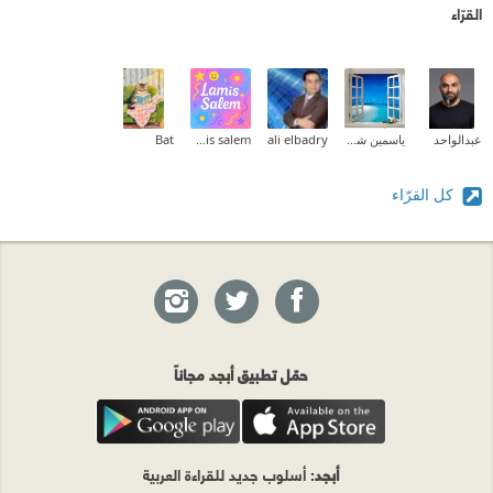
القرّاء
عبدالواحد
ياسمين شرف
ali elbadry
lamis salem
Bat
كل القرّاء
حمّل تطبيق أبجد مجاناً
أبجد
: أسلوب جديد للقراءة العربية