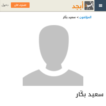
اشترك الآن
دخول
المؤلفون
> سعيد بكّار
سعيد بكّار