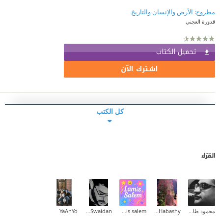
مطروح: الأرض والإنسان والتاريخ
قدورة العجني
تحميل الكتاب
اشترك الآن
كل الكتب
القرّاء
محمود طارق إبراهيم
Mohamed Habashy
lamis salem
Ibrahim Swaidan
YaAhYo