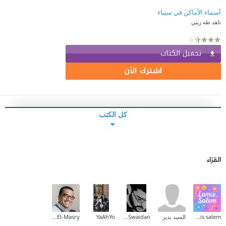
أسماء الأماكن في سيناء
ناهد طه زيني
تحميل الكتاب
اشترك الآن
كل الكتب
القرّاء
lamis salem
السيد بدير
Ibrahim Swaidan
YaAhYo
Diaa El-Masry