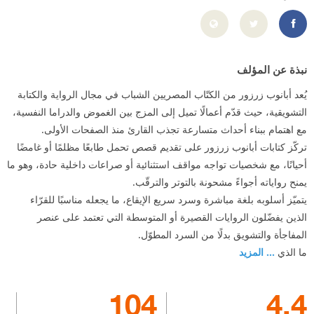
D8%B2%D8%B1%D8%B2%D9%88%D8%B1-100077341167911/
نبذة عن المؤلف
يُعد أبانوب زرزور من الكتّاب المصريين الشباب في مجال الرواية والكتابة
التشويقية، حيث قدّم أعمالًا تميل إلى المزج بين الغموض والدراما النفسية،
مع اهتمام ببناء أحداث متسارعة تجذب القارئ منذ الصفحات الأولى.
تركّز كتابات أبانوب زرزور على تقديم قصص تحمل طابعًا مظلمًا أو غامضًا
أحيانًا، مع شخصيات تواجه مواقف استثنائية أو صراعات داخلية حادة، وهو ما
يمنح رواياته أجواءً مشحونة بالتوتر والترقّب.
يتميّز أسلوبه بلغة مباشرة وسرد سريع الإيقاع، ما يجعله مناسبًا للقرّاء
الذين يفضّلون الروايات القصيرة أو المتوسطة التي تعتمد على عنصر
المفاجأة والتشويق بدلًا من السرد المطوّل.
ما الذي
... المزيد
104
4.4