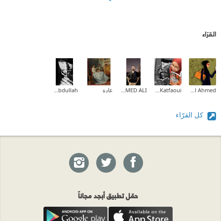
القرّاء
jewel Ahmed
Sameh Katfaoui
MOHAMED ALI
غادة
Mohammed Abdullah
كل القرّاء
حمّل تطبيق أبجد مجاناً