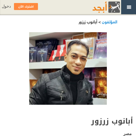
اشترك الآن
دخول
المؤلفون
> أبانوب زرزور
أبانوب زرزور
مصر