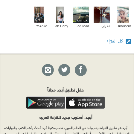
Waled Abd Elmonem
غفران
Fatmad Mad
Sarah Hany
YaAhYo
كل القرّاء
حمّل تطبيق أبجد مجاناً
أبجد
: أسلوب جديد للقراءة العربية
أبجد هو تطبيق القراءة رقم واحد في العالم العربي. تضم مكتبة أبجد أحدث وأهم الكتب والروايات،
بالإضافة إلى الكتب الأكثر مبيعاً والكتب الأكثر رواجاً من شتّى المجالات، مثل الروايات والقصص، كتب