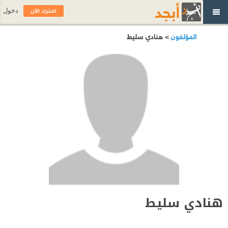
اشترك الآن
دخول
المؤلفون
> هنادي سليط
هنادي سليط