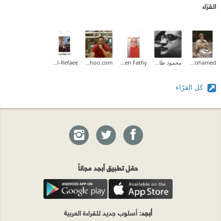
القرّاء
Aliaa Mohamed
محمود طارق إبراهيم
Sheren Fathy
mohamedabdallah83@yahoo.com
Fatma Al-Refaee
كل القرّاء
حمّل تطبيق أبجد مجاناً
أبجد
: أسلوب جديد للقراءة العربية