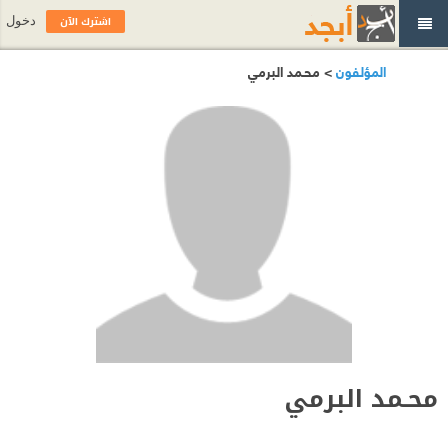
اشترك الآن
دخول
المؤلفون
> محـمد البرمي
محـمد البرمي