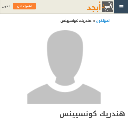
اشترك الآن
دخول
المؤلفون
> هندريك كونسيينس
هندريك كونسيينس