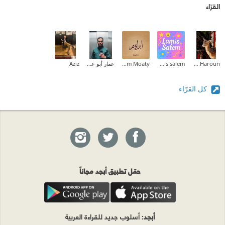
القرّاء
Amal Idris Haroun
lamis salem
Ibrahim Moaty
عمار أبو عبدالرحمن
Aziz
كل القرّاء
حمّل تطبيق أبجد مجاناً
أبجد
: أسلوب جديد للقراءة العربية