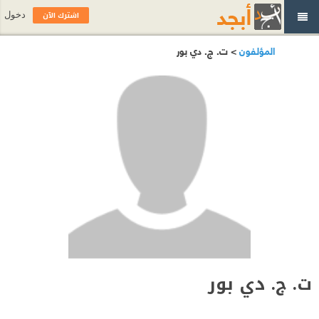
اشترك الآن
دخول
المؤلفون
> ت. ج. دي بور
ت. ج. دي بور