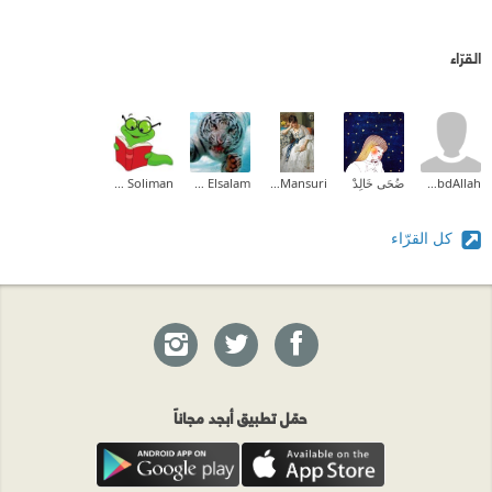
القرّاء
Ahmed AbdAllah
ضُحَى خَالِدْ
Enas Al-Mansuri
Ehab Mohammed Abd Elsalam
Tayseer Soliman
كل القرّاء
حمّل تطبيق أبجد مجاناً