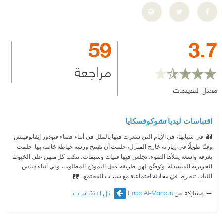
59
3.7
مراجعة
معدل التقييمات
اقتباسات ليديا تشوكوفسكايا
في شبابها، في الأيام التي شعرت فيها بالملل في أثناء قضاء فيودور إيفانوفيتش
وقتًا طويلًا في زياراته خارج المنزل، حلمت أن تفتتح ورشة خياطة خاصة بها. حلمت
بغرفة واسعة يملأها الضوء، تجلس فيها فتيات وسيمات، تنكب كل منهن على الخيوط
الحريرية المنسدلة، وتُوضِّح لهن طريقة عمل النموذج المطلوب، وفي أثناء قياس
الثياب تنخرط في محادثة اجتماعية مع سيدات المجتمع.
مشاركة من
Enas Al-Mansuri
كل الاقتباسات