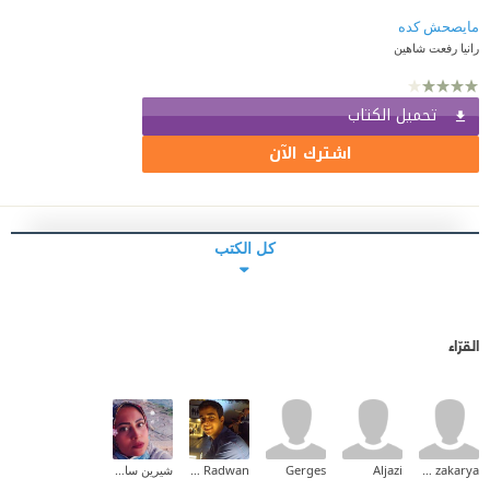
مايصحش كده
رانيا رفعت شاهين
تحميل الكتاب
اشترك الآن
كل الكتب
القرّاء
Asmaa zakarya
Aljazi
Gerges
Hussein Radwan
شيرين سامح