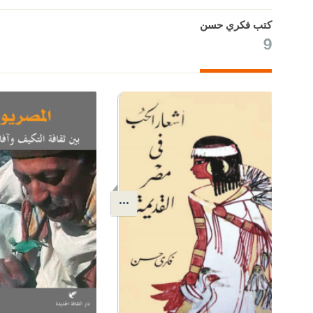
كتب فكري حسن
9