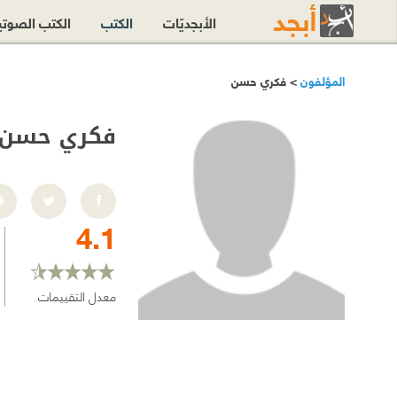
الأبجديّات
الكتب
الكتب الصوت
المؤلفون
> فكري حسن
فكري حسن
4.1
معدل التقييمات