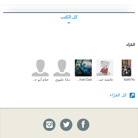
كل الكتب
القرّاء
YaAhYo
عائشة حمدي
Rahel KhairZad
ديانا عليوي
ختام أبو علي
كل القرّاء