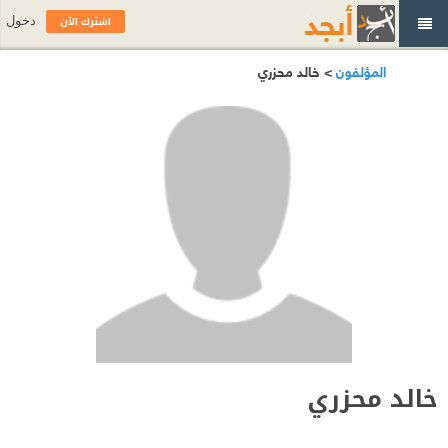
اشترك الآن
دخول
المؤلفون
> خالد محزري
خالد محزري