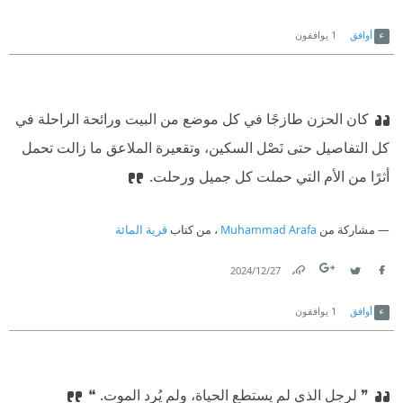
Link
Twitter
Facebook
أوافق
1
يوافقون
كان الحزن طازجًا في كل موضع من البيت ورائحة الراحلة في
كل التفاصيل حتى نَصْل السكين، وتقعيرة الملاعق ما زالت تحمل
أثرًا من الأم التي حملت كل جميل ورحلت.
مشاركة من
Muhammad Arafa
، من كتاب
قرية المائة
27‏/12‏/2024
Link
Twitter
Facebook
أوافق
1
يوافقون
❞ لرجل الذي لم يستطع الحياة، ولم يُرد الموت. ❝