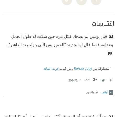
اقتباسات
قبل يومين لم يضحك ككل مرة حين شكت له طول الحمل
وعذابه، فقط قال لها بجدية: "الحمير بس اللي بتولد بعد العاشر".
مشاركة من
Rehab Loay
، من كتاب
قرية المائة
11‏/5‏/2024
Link
Twitter
Facebook
أوافق
4
يوافقون
بعد أن اكتشفت أن المعرفة أكثر إيذاء من الجهل أحيانًا. إن كان