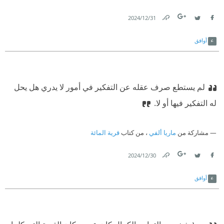
31‏/12‏/2024
Link
Twitter
Facebook
أوافق
لم يستطع صرف عقله عن التفكير في أمور لا يدري هل يحل
له التفكير فيها أو لا.
مشاركة من
ماريا ألفي
، من كتاب
قرية المائة
30‏/12‏/2024
Link
Twitter
Facebook
أوافق