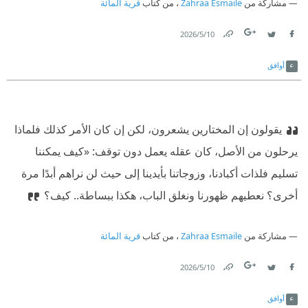
مشاركة من
Zahraa Esmaile
، من كتاب
قرية المائة
10‏/5‏/2026
Link
Twitter
Facebook
أوافق
يقولون إن المختارين يشعرون، لكن إن كان الأمر كذلك فلماذا
يرحلون من الأصل، كان عقله يعمل دون توقف: «كيف يمكننا
تسليم فلذات أكبادنا، وزوجاتنا بأيدينا إلى حيث لن نراهم أبدًا مرة
أخرى؟ نعطيهم ظهورنا ونغلق الباب، هكذا ببساطة.. كيف؟
مشاركة من
Zahraa Esmaile
، من كتاب
قرية المائة
10‏/5‏/2026
Link
Twitter
Facebook
أوافق