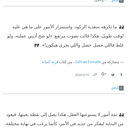
ما تكرهه سعدية الركود، واستمرار الأمور على ما هي عليه
لوقت طويل، هكذا قالت بصوت مرتفع: «لو صح أديني عملته، ولو
غلط فاللي حصل حصل واللي يجرى هيكون!».
مشاركة من
Zahraa Esmaile
، من كتاب
قرية المائة
10‏/5‏/2026
Link
Twitter
Facebook
أوافق
ثمة أمور لا يستوعبها العقل. هكذا يصل إلى نقطة بعينها، فيعود
من البداية ليفكر من جديد في الأمر، كأنما يرغب في نهاية مختلفة،