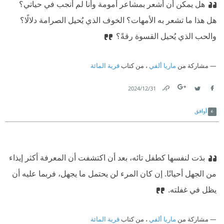
هل يمكن أن أشعر بمشاعر أمومة وأنا لم أنجب في حياتي؟
هل هذا ما تشعر به الأمهات؟ الخوف الذي يُحيل الصرامة دلالًا؟
والحب الذي يُحيل القسوة رقةً؟
مشاركة من
ماريا ألفي
، من كتاب
قرية المائة
31‏/12‏/2024
Link
Twitter
Facebook
أوافق
بدَت لنفسها كطفل تائه، بعد أن اكتشفت أن المعرفة أكثر إيذاء
من الجهل أحيانًا. إن كان المرء لن يحتمل ما يجهل، فربما عليه أن
يظل في غفلته.
مشاركة من
ماريا ألفي
، من كتاب
قرية المائة