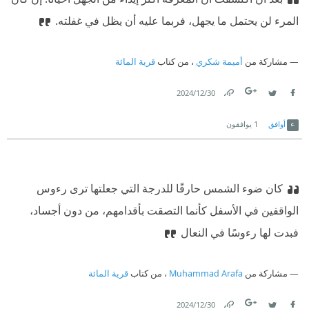
المرء لن يحتمل ما يجهل، فربما عليه أن يظل في غفلته.
مشاركة من
أميمة شكري
، من كتاب
قرية المائة
30‏/12‏/2024
Link
Twitter
Facebook
أوافق
1
يوافقون
كان ضوء الشمس حارقًا للدرجة التي جعلتها ترى رءوس
الواقفين في الأسفل كأنما التصقت بأقدامهم، من دون أجساد،
فبدت لها رءوسًا في النعال
مشاركة من
Muhammad Arafa
، من كتاب
قرية المائة
30‏/12‏/2024