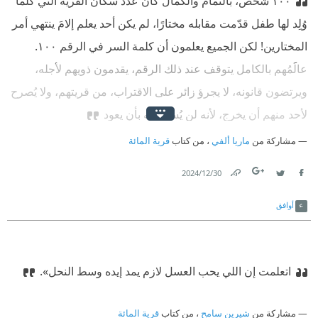
١٠٠ شخص، بالتمام والكمال كان عدد سكان القرية التي كلما
وُلِد لها طفل قدّمت مقابله مختارًا، لم يكن أحد يعلم إلامَ ينتهي أمر
المختارين! لكن الجميع يعلمون أن كلمة السر في الرقم ١٠٠.
عالَمُهم بالكامل يتوقف عند ذلك الرقم، يقدمون ذويهم لأجله،
ويرتضون قانونه، لا يجرؤ زائر على الاقتراب، من قريتهم، ولا يُصرح
لأحد منهم أن يخرج، لأنه لن يُسمح له بأن يعود
مشاركة من
ماريا ألفي
، من كتاب
قرية المائة
30‏/12‏/2024
Link
Twitter
Facebook
أوافق
اتعلمت إن اللي يحب العسل لازم يمد إيده وسط النحل».
مشاركة من
شيرين سامح
، من كتاب
قرية المائة