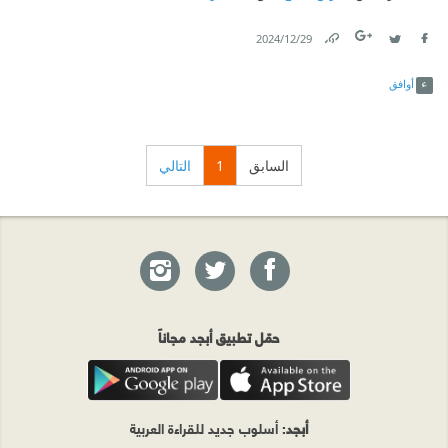
29‏/12‏/2024
Link
Twitter
Facebook
أوافق
السابق
1
التالي
حمّل تطبيق أبجد مجاناً
أبجد
: أسلوب جديد للقراءة العربية