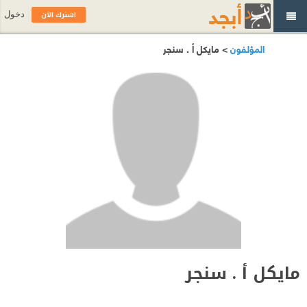
اشترك الآن
دخول
المؤلفون
> مايكل أ . سنجر
مايكل أ . سنجر