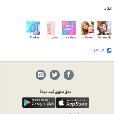
القرّاء
Hatem Aly
Hadeer Hawas
lamis salem
حذام
Ahmed Elaskari
كل القرّاء
حمّل تطبيق أبجد مجاناً