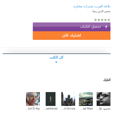
بلاغة العرب: شذرات مختارة
محيي الدين رضا
تحميل الكتاب
اشترك الآن
كل الكتب
القرّاء
محمود طارق إبراهيم
Fatmad Mad
emad khrssa
Asmaalfahad
Rania Abd El Aty