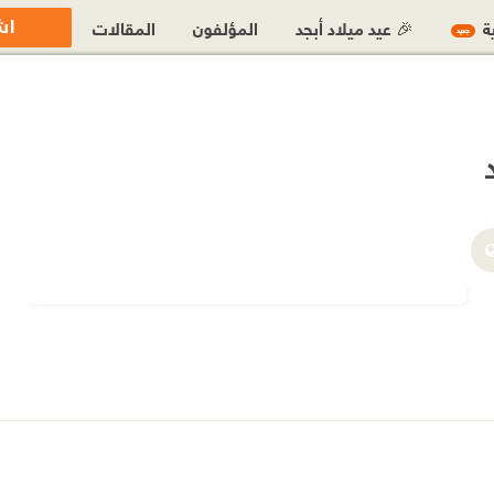
اش
ية
🎉 عيد ميلاد أبجد
المؤلفون
المقالات
جديد