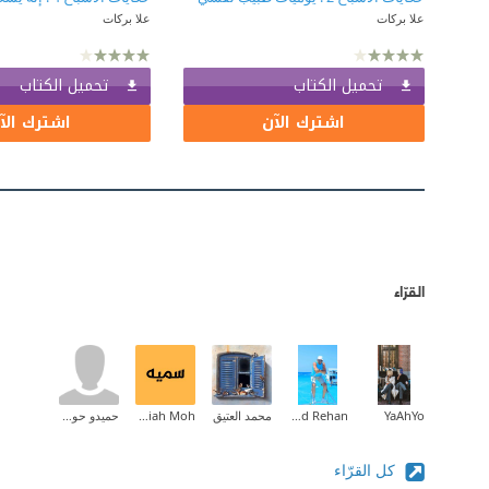
علا بركات
علا بركات
تحميل الكتاب
تحميل الكتاب
اشترك الآن
اشترك الآ
القرّاء
YaAhYo
Khaled Rehan
محمد العتيق
somiah Moh
حميدو حوراني
كل القرّاء