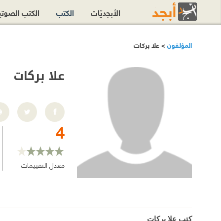
الأبجديّات
الكتب
الكتب الصوت
المؤلفون
> علا بركات
علا بركات
4
معدل التقييمات
كتب علا بركات