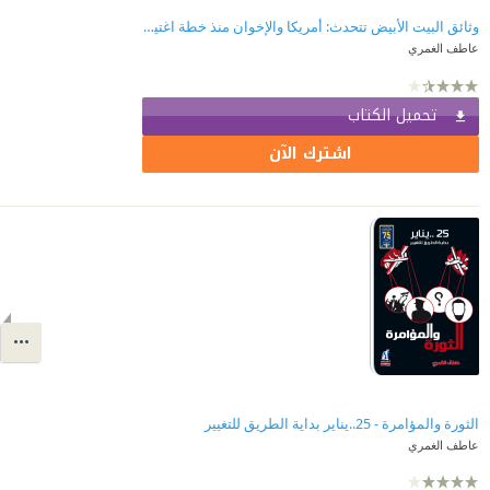
وثائق البيت الأبيض تتحدث: أمريكا والإخوان منذ خطة اغتيال عبد الناصر
عاطف الغمري
تحميل الكتاب
اشترك الآن
الثورة والمؤامرة - 25..يناير بداية الطريق للتغيير
عاطف الغمري