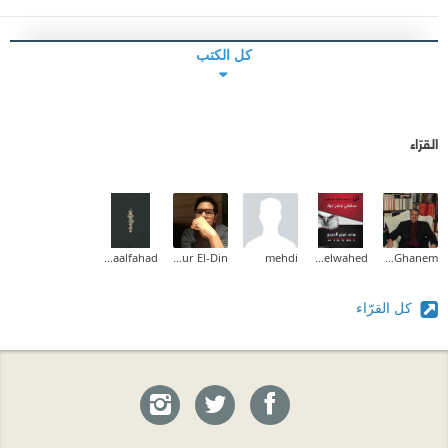
كل الكتب
القرّاء
Asmaalfahad
Nour El-Din
mehdi
Mohamed Abdelwahed
Tareq Ghanem
كل القرّاء