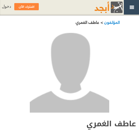
اشترك الآن
دخول
المؤلفون
> عاطف الغمري
عاطف الغمري