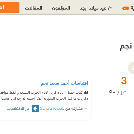
اش
ية
🎉 عيد ميلاد أبجد
المؤلفون
المقالات
جديد
نجم
3
اقتباسات أحمد سعيد نجم
مراجعة
كتاب جميل اعاد ذاكرتي لايام الحرب البشعة و ايقظ مواقف كث
ذكريات ما قبل الحرب السورية أيضًا ,احببته لدرجة اني عشت 
مشاركة من
Sana'a Khouly
كل الاقتباسات