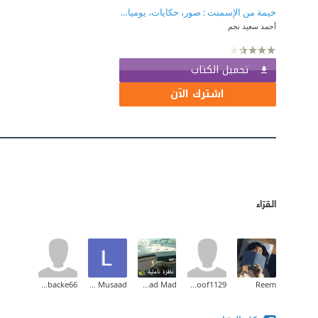
خيمة من الإسمنت : صور، حكايات، يوميات من الواحة المفقودة
أحمد سعيد نجم
تحميل الكتاب
اشترك الآن
القرّاء
Kmbacke66
Lamya Musaad
Fatmad Mad
hanoof1129
Reem