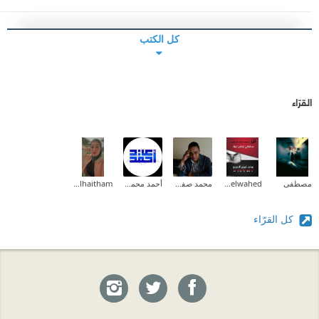
كل الكتب
القرّاء
مصطفى
Mohamed Abdelwahed
محمد صفوت
أحمد محمود عيد
Zainab_alhaitham
كل القرّاء