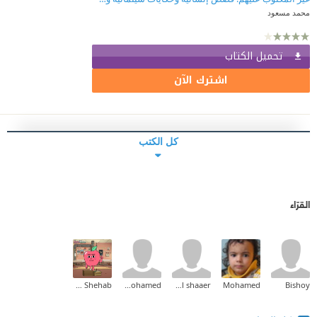
محمد مسعود
تحميل الكتاب
اشترك الآن
كل الكتب
القرّاء
Tarek Shehab
amr mohamed
mohamed el shaaer
Mohamed
Bishoy