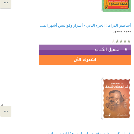
أساطير الدراما : الجزء الثاني - أسرار وكواليس أشهر المسلسلات المصرية
محمد مسعود
تحميل الكتاب
اشترك الآن
غير المكتوب عليهم: قصص إنسانية وحكايات سينمائية وشهادات حية