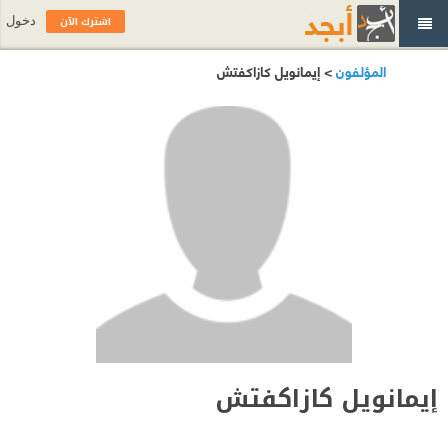
اشترك الآن
دخول
المؤلفون
> إيمانويل كازاكفتش
إيمانويل كازاكفتش