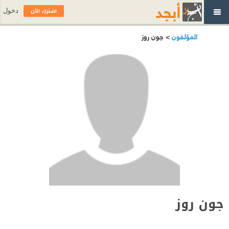
اشترك الآن
دخول
المؤلفون
> جون روز
جون روز