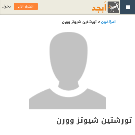
اشترك الآن
دخول
المؤلفون
> تورشتين شيوتز وورن
تورشتين شيوتز وورن