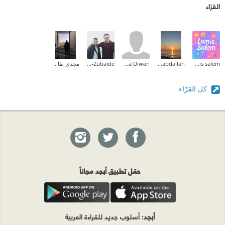
القرّاء
lamis salem
somer alabdallah
Maha Diwan
Mohammad Al-Zubaide
مجدي طارق
كل القرّاء
حمّل تطبيق أبجد مجاناً
أبجد
: أسلوب جديد للقراءة العربية