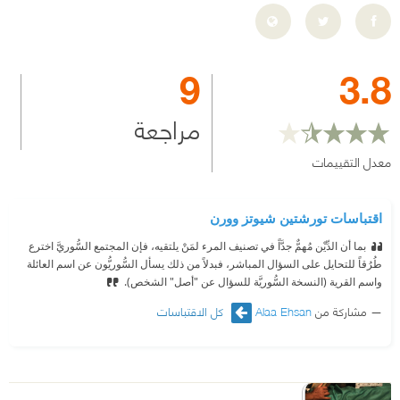
9
3.8
مراجعة
معدل التقييمات
اقتباسات تورشتين شيوتز وورن
بما أن الدِّيْن مُهمٌّ جدَّاً في تصنيف المرء لمَنْ يلتقيه، فإن المجتمع السُّوريَّ اخترع
طُرُقاً للتحايل على السؤال المباشر، فبدلاً من ذلك يسأل السُّوريُّون عن اسم العائلة
واسم القرية (النسخة السُّوريَّة للسؤال عن "أصل" الشخص).
مشاركة من
Alaa Ehsan
كل الاقتباسات