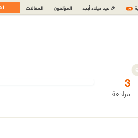
اش
ية
🎉 عيد ميلاد أبجد
المؤلفون
المقالات
جديد
3
مراجعة