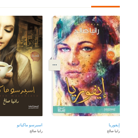
إيفوريا
اسبرسو ماكياتو
رانيا صالح
رانيا صالح