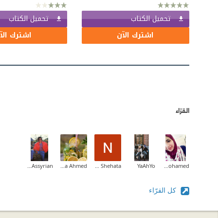
تحميل الكتاب
تحميل الكتاب
اشترك الآن
اشترك الآ
القرّاء
Ashoraya Assyrian
Aya Ahmed
Nourhan Shehata
YaAhYo
Salma Mohamed
كل القرّاء