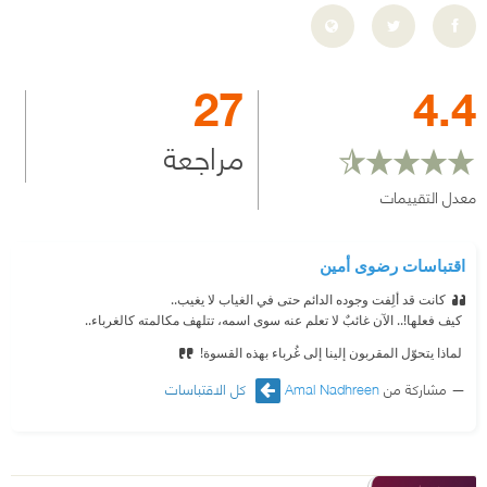
27
4.4
مراجعة
معدل التقييمات
اقتباسات رضوى أمين
كانت قد ألِفت وجوده الدائم حتى في الغياب لا يغيب..
‫ كيف فعلها!.. الآن غائبٌ لا تعلم عنه سوى اسمه، تتلهف مكالمته كالغرباء..
‫ لماذا يتحوّل المقربون إلينا إلى غُرباء بهذه القسوة!
مشاركة من
Amal Nadhreen
كل الاقتباسات