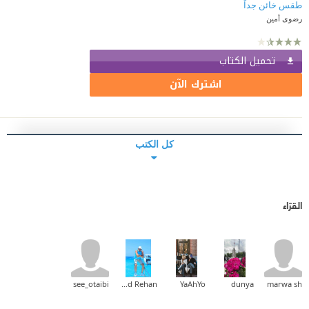
طقس خائن جداً
رضوى أمين
تحميل الكتاب
اشترك الآن
كل الكتب
القرّاء
see_otaibi
Khaled Rehan
YaAhYo
dunya
marwa sh