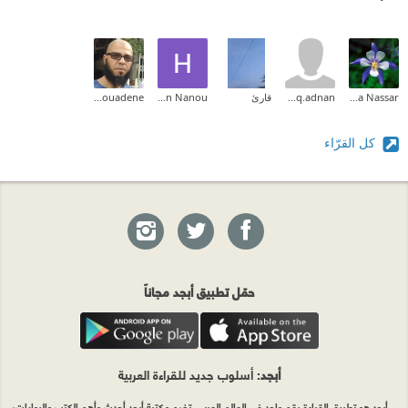
Alaa Nassar
asheq.adnan
قارئ
Hanan Nanou
rabah oumouadene
كل القرّاء
حمّل تطبيق أبجد مجاناً
أبجد
: أسلوب جديد للقراءة العربية
أبجد هو تطبيق القراءة رقم واحد في العالم العربي. تضم مكتبة أبجد أحدث وأهم الكتب والروايات،