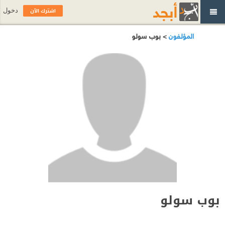
اشترك الآن
دخول
المؤلفون
> بوب سولو
بوب سولو