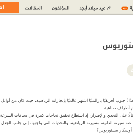
اش
ية
🎉 عيد ميلاد أبجد
المؤلفون
المقالات
جديد
ستوريوس
https://x.com/OscarPist
عد Oscar Pistorius عدّاءً جنوب أفريقيًا بارالمبيًا اشتهر عالميًا بإنجازاته الرياضية، حيث ك
م أطراف صناعية.
لًا على التحدي والإصرار، إذ استطاع تحقيق نجاحات كبيرة في سباقات السرعة 
 عنه سيرته الذاتية، مسيرته الرياضية، والتحديات التي واجهها، إلى جانب الجدل ال
ن أوسكار بيستوريوس؟