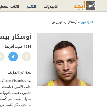
الأبجديّات
الكتب
الكتب الصوت
المؤلفون
> أوسكار بيستوريوس
أوسكار بي
1986
جنوب أفريقيا
orius
نبذة عن المؤلف
يُ
جانب الأسوياء باستخدا
اشتهرت قصته بكونها مثا
تتناول الكتب التي كُتبت
ما الذي يميّز الكتب ع