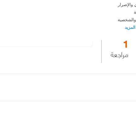
 والإصرار
ة
 والشخصية
 المزيد
1
مراجعة