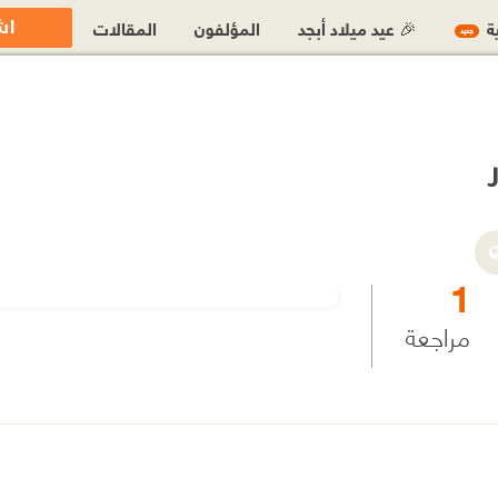
اش
ية
🎉 عيد ميلاد أبجد
المؤلفون
المقالات
جديد
1
مراجعة