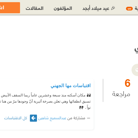
اش
ية
🎉 عيد ميلاد أبجد
المؤلفون
المقالات
جديد
6
اقتباسات مها الجهني
مراجعة
مكان أسكنه منذ سبعة وعشرين عاماً ربما السقف الأبيض وأز
تسبق انطفائها وهي تعلن بصرخة أثيرية أنّ وجودها مرّ من ه
تواً .
مشاركة من
عبدالسميع شاهين
كل الاقتباسات