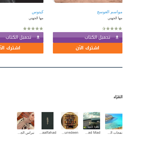
مواسم العوسج
كيتوس
مها الجهني
مها الجهني
تحميل الكتاب
تحميل الكتاب
اشترك الآن
اشترك الآ
القرّاء
نفحات الصياد
Fatmad Mad
Zein nouredeen
Asmaalfahad
نبراس الجيلاني