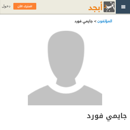
اشترك الآن
دخول
المؤلفون
> جايمي فورد
جايمي فورد