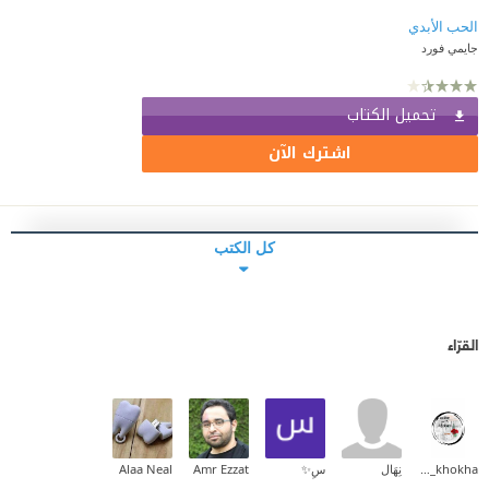
الحب الأبدي
جايمي فورد
تحميل الكتاب
اشترك الآن
كل الكتب
القرّاء
coffee_with_khokha
نِهَال
سِ✨
Amr Ezzat
Alaa Neal