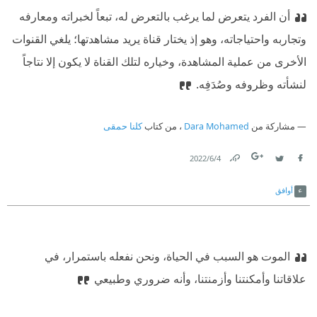
أن الفرد يتعرض لما يرغب بالتعرض له، تبعاً لخبراته ومعارفه
وتجاربه واحتياجاته، وهو إذ يختار قناة يريد مشاهدتها؛ يلغي القنوات
الأخرى من عملية المشاهدة، وخياره لتلك القناة لا يكون إلا نتاجاً
لنشأته وظروفه وصُدَفِه.
مشاركة من
Dara Mohamed
، من كتاب
كلنا حمقى
4‏/6‏/2022
Link
Twitter
Facebook
أوافق
الموت هو السبب في الحياة، ونحن نفعله باستمرار، في
علاقاتنا وأمكنتنا وأزمنتنا، وأنه ضروري وطبيعي