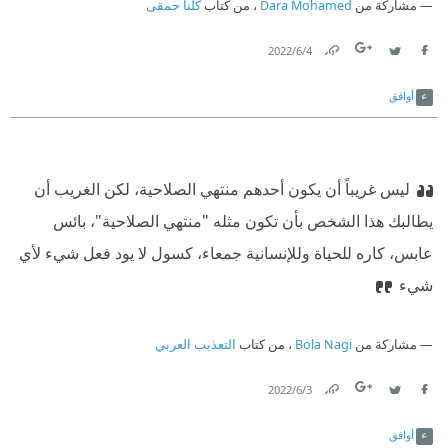
مشاركة من
Dara Mohamed
، من كتاب
كلنا حمقى
4‏/6‏/2022
Link
Twitter
Facebook
أوافق
ليس غريباً أن يكون أحدهم منتهي الصلاحية، لكن الغريب أن
يطالبك هذا الشخص بأن تكون مثله "منتهي الصلاحية"، بائس
عابس، كاره للحياة وللإنسانية جمعاء، كسول لا يود فعل شيء لأي
شيء
مشاركة من
Bola Nagi
، من كتاب
التعذيب العربي
3‏/6‏/2022
Link
Twitter
Facebook
أوافق