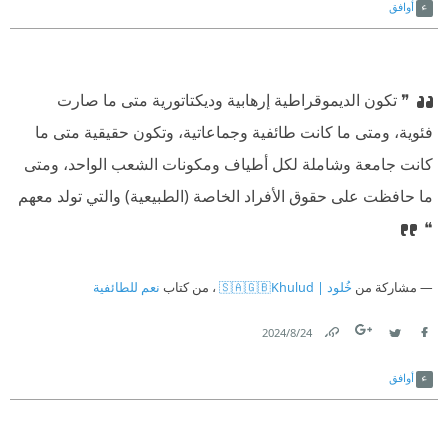
أوافق
❞ تكون الديموقراطية إرهابية وديكتاتورية متى ما صارت
فئوية، ومتى ما كانت طائفية وجماعاتية، وتكون حقيقية متى ما
كانت جامعة وشاملة لكل أطياف ومكونات الشعب الواحد، ومتى
ما حافظت على حقوق الأفراد الخاصة (الطبيعية) والتي تولد معهم
❝
مشاركة من
خُلود | 🇸🇦🇬🇧Khulud
، من كتاب
نعم للطائفية
24‏/8‏/2024
Link
Twitter
Facebook
أوافق