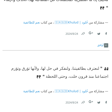
❝
مشاركة من
خُلود | 🇸🇦🇬🇧Khulud
، من كتاب
نعم للطائفية
24‏/8‏/2024
Link
Twitter
Facebook
أوافق
❞ لنعترف بطائفيتنا، ولنفكر في حل لها، ولأنها تؤرق وتؤزم
اجتماعنا منذ قرون خلت، وحتى اللحظة ❝
مشاركة من
خُلود | 🇸🇦🇬🇧Khulud
، من كتاب
نعم للطائفية
24‏/8‏/2024
Link
Twitter
Facebook