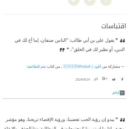
اقتباسات
❞ يقول علي بن أبي طالب: "الناس صنفان، إما أخ لك في
الدين، أو نظير لك في الخلق"، ❝
مشاركة من
خُلود | 🇸🇦🇬🇧Khulud
، من كتاب
نعم للطائفية
24‏/8‏/2024
Link
Twitter
Facebook
أوافق
❞ يبدو إن رؤية الحب تغضبنا، ورؤية الإقصاء تريحنا، وهو مؤشر
مخيف إذا ما استمرينا كمجتمعات في المطالبة بهذا الحذف والإبقاء