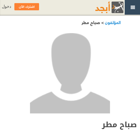
اشترك الآن
دخول
المؤلفون
> صباح مطر
صباح مطر