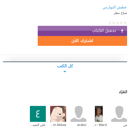
عطش النوارس
صباح مطر
تحميل الكتاب
اشترك الآن
كل الكتب
القرّاء
س
Mohammed Ben Mansur- Ward
arabic
Mariam Abbas
علي الشمري