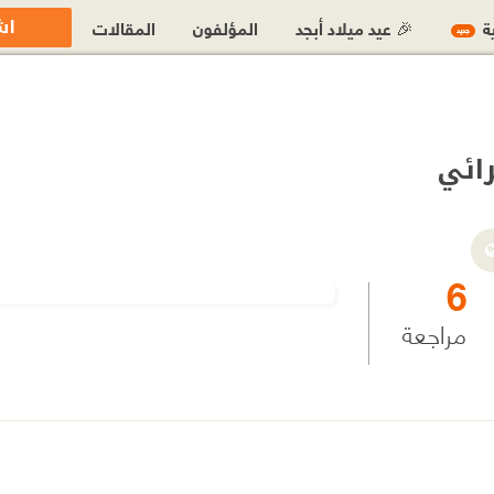
اش
ية
🎉 عيد ميلاد أبجد
المؤلفون
المقالات
جديد
ائي
6
مراجعة