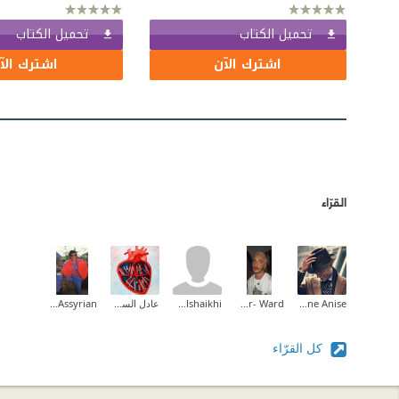
تحميل الكتاب
تحميل الكتاب
اشترك الآن
اشترك الآ
القرّاء
Youne Anise
Mohammed Ben Mansur- Ward
Amaal Alshaikhi
عادل السومري
Ashoraya Assyrian
كل القرّاء