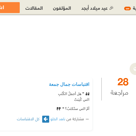
اش
ية
🎉 عيد ميلاد أبجد
المؤلفون
المقالات
جديد
28
اقتباسات جمال جمعة
مراجعة
❞ هل أجمَلُ الكُتُبِ
⁠‫التي كُتِبَتْ
⁠‫أمْ التي ستُكتَبُ؟ ❝
مشاركة من
ناهد الخلو
كل الاقتباسات