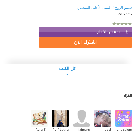
سمو الروح ؛ المثل الأعلى المنسي
روب ريمن
تحميل الكتاب
اشترك الآن
كل الكتب
القرّاء
Rara Sh
LJ "Laura"
iaimam
lood
lamis salem