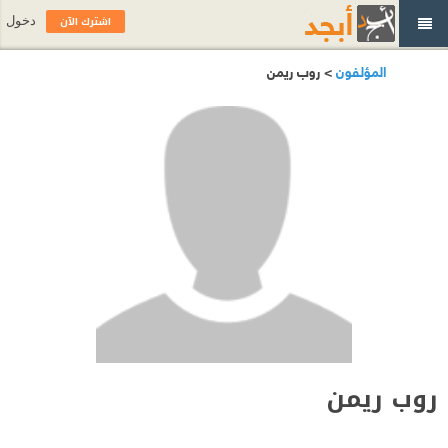
اشترك الآن
دخول
المؤلفون
> روب ريمن
روب ريمن