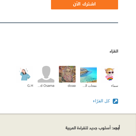
اشترك الآن
القرّاء
سماء
نفحات الصياد
doaa
Eyad Osama
G.H
كل القرّاء
أبجد
: أسلوب جديد للقراءة العربية