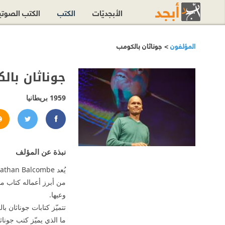
الأبجديّات
الكتب
الكتب الصوت
المؤلفون
> جوناثان بالكومب
جوناثان بال
1959
بريطانيا
combeAuthor/
b1959
نبذة عن المؤلف
يُعد Jonathan Balcombe عالم سلوك حيواني وكاتبًا أمريكيًا، اشتهر بكتاباته التي تستكشف وعي الحيوانات ومشاعرها وسلوكها بعمق علمي وإنساني.
من أبرز أعماله كتاب ما
وعيها.
تتميّز كتابات جوناثان 
ما الذي يميّز كتب جونا