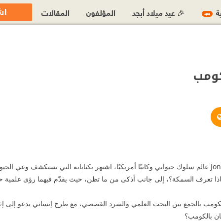
اش
ية
🎉 عيد ميلاد أبجد
المؤلفون
المقالات
جديد
كومب
https://www.jonathanbalcombe.com/
https://www.facebook.com/JonathanBal
https://x.com/Jonathanp
ذا تعرف السمكة؟، إلى جانب أذكى من ما تظن، حيث يقدّم فيهما رؤى علمية حول ا
بالكومب بالجمع بين البحث العلمي والسرد القصصي، مع طرح إنساني يدعو إلى إعا
ثان بالكومب؟