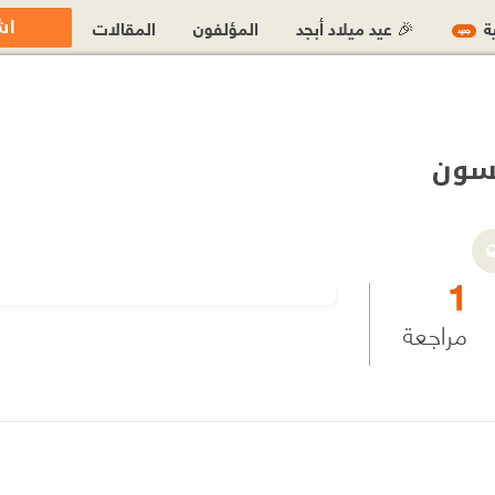
اش
ية
🎉 عيد ميلاد أبجد
المؤلفون
المقالات
جديد
سون
1
مراجعة