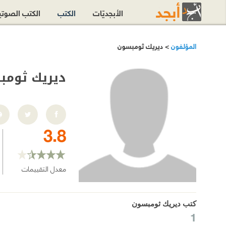
الأبجديّات
الكتب
الكتب الصوت
المؤلفون
> ديريك ثومبسون
ديريك ثومب
3.8
معدل التقييمات
كتب ديريك ثومبسون
1