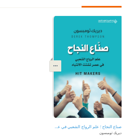
صناع النجاح ؛ علم الرواج الشعبي في عصر تشتت الإنتباه
ديريك ثومبسون