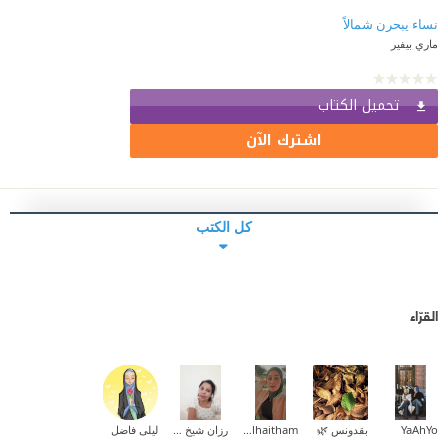
نساء يبحرن شمالاً
ماري بيفير
تحميل الكتاب
اشترك الآن
كل الكتب
القرّاء
YaAhYo
بقدونس 🌿
Zainab_alhaitham
رزان شيخ حسن
ليلى فاضل