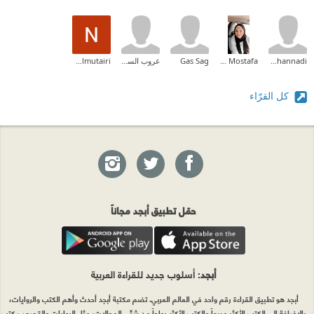
Alanoud Al Mohannadi
Lamis Mostafa
Gas Sag
غروب السوالقة
Nujoud almutairi
كل القرّاء
حمّل تطبيق أبجد مجاناً
أبجد
: أسلوب جديد للقراءة العربية
أبجد هو تطبيق القراءة رقم واحد في العالم العربي. تضم مكتبة أبجد أحدث وأهم الكتب والروايات،
بالإضافة إلى الكتب الأكثر مبيعاً والكتب الأكثر رواجاً من شتّى المجالات، مثل الروايات والقصص، كتب