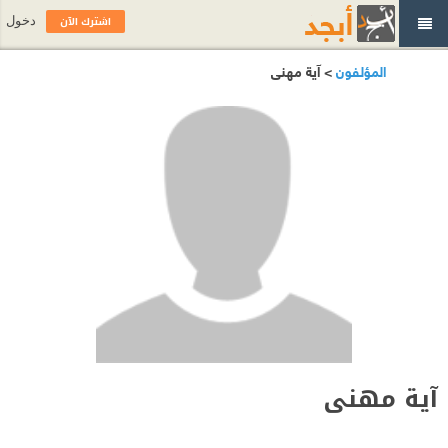
اشترك الآن
دخول
المؤلفون
> آية مهنى
آية مهنى