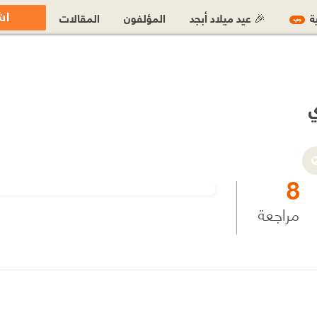
اش
ية
🎉 عيد ميلاد أبجد
المؤلفون
المقالات
جديد
ي
8
مراجعة