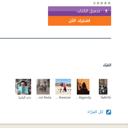
تحميل الكتاب
اشترك الآن
القرّاء
YaAhYo
Alaa Algendy
Jawad Nweiser
Hend Reda🤍🌸
دانة الباشا
كل القرّاء