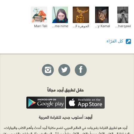
Amani AlSharqawi
Amany Kamal
الجوهرة الفريدة
fatouma nime
Mari Tali
كل القرّاء
حمّل تطبيق أبجد مجاناً
أبجد
: أسلوب جديد للقراءة العربية
أبجد هو تطبيق القراءة رقم واحد في العالم العربي. تضم مكتبة أبجد أحدث وأهم الكتب والروايات،
بالإضافة إلى الكتب الأكثر مبيعاً والكتب الأكثر رواجاً من شتّى المجالات، مثل الروايات والقصص، كتب