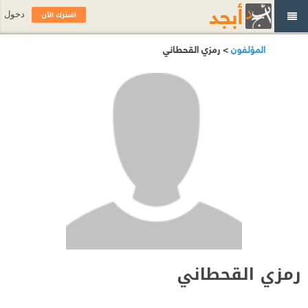
اشترك الآن
دخول
المؤلفون
> رمزي القحطاني
رمزي القحطاني