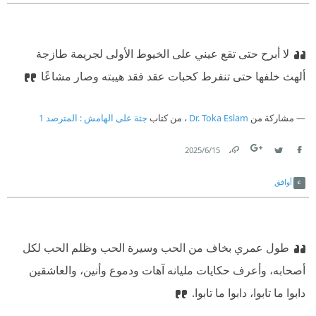
لا أبرح حتى تقع عيني على الخيوط الأولى لجريمة طازجة
ألهث خلفها حتى تنفرط كحبات عقد فقد هيبته وصار مشاعًا
مشاركة من
Dr. Toka Eslam
، من كتاب
جثة على الهامش⁩ : المترصد 1
15‏/6‏/2025
Link
Twitter
Facebook
أوافق
طول عمري بخاف من الحب وسيرة الحب وظلم الحب لكل
أصحابه، وأعرف حكايات مليانه آهات ودموع وأنين، والعاشقين
دابوا ما تابوا، دابوا ما تابوا.