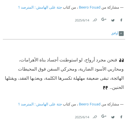
مشاركة من
Beero Fouad
، من كتاب
جثة على الهامش⁩ : المترصد 1
14‏/6‏/2025
Link
Twitter
Facebook
أوافق
فنحن مجرد أرواح، لو استوطنت أجساد بناة الأهرامات،
ومحاربي الأسود الضارية، ومحركي السفن فوق المحيطات
الهائجة، تبقى ضعيفة مهلهلة تكسرها الكلمة، ويعذبها الفقد، ويقتلها
الحنين..
مشاركة من
Beero Fouad
، من كتاب
جثة على الهامش⁩ : المترصد 1
14‏/6‏/2025
Link
Twitter
Facebook