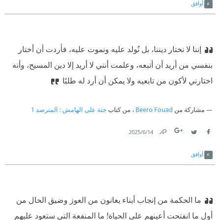
أوافق
إننا لا نختار ديننا، بل نُولد عليه ونموت عليه، فأردت أن أختار
بنفسي من أريد أن أتبعه، وعلمت أنني لا أريد إلا دين المسيح، وأنه
اختارني لأكون من تابعيه ولا يمكن أن أرد له طلبًا
مشاركة من
Beero Fouad
، من كتاب
جثة على الهامش⁩ : المترصد 1
14‏/6‏/2025
Link
Twitter
Facebook
أوافق
ما الحكمة من إنجاب أبناء يعانون من العوز وضيق الحال من
أول ما انفتحت أعينهم على الحياة! ما المنفعة التي ستعود عليهم