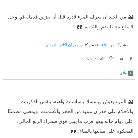
من الجيد أن يعرف المرء قدره قبل أن تنزلق قدماه في وحل
لا ينفع معه الندم والنَدْب،
مشاركة من
ma ha
، من كتاب
جدران أكلتها الديدان
27‏/5‏/2025
Link
Twitter
Facebook
أوافق
المرء يعيش ويتمسك بأساسات واهية، ينقش الذكريات
والأحلام على جدران مبنية من الحجر والأسمنت، ويمضي مطمئنًا
على دوام حاله وهو أقرب ما يبني فوق صحراء الربع الخالي،
المحكوم على مبانيها بالفناء.