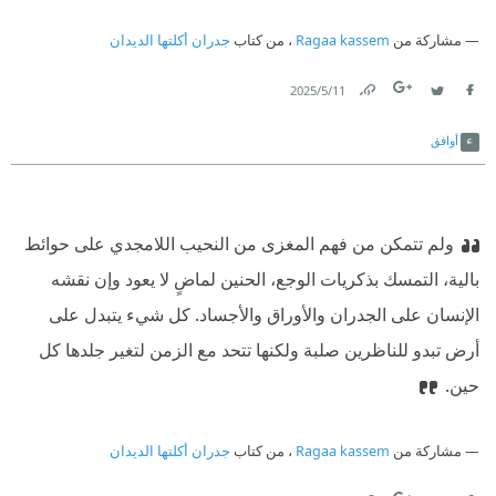
مشاركة من
Ragaa kassem
، من كتاب
جدران أكلتها الديدان
11‏/5‏/2025
Link
Twitter
Facebook
أوافق
ولم تتمكن من فهم المغزى من النحيب اللامجدي على حوائط
بالية، التمسك بذكريات الوجع، الحنين لماضٍ لا يعود وإن نقشه
الإنسان على الجدران والأوراق والأجساد. كل شيء يتبدل على
أرض تبدو للناظرين صلبة ولكنها تتحد مع الزمن لتغير جلدها كل
حين.
مشاركة من
Ragaa kassem
، من كتاب
جدران أكلتها الديدان