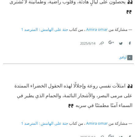
يحصلون على ليالٍ هادئة، وقلوب راضية، وطمأنينة لا تُشترى
مشاركة من
Amira omar
، من كتاب
جثة على الهامش⁩ : المترصد 1
14‏/6‏/2025
Link
Twitter
Facebook
أوافق
امتلأت نفسي روعة وإجلالًا لهذه الحقول الخضراء الممتدة
على مرمى البصر، والأشجار النائمة، والحمام الذي يطير في
السماء آمنًا مطمئنًا في سربه
مشاركة من
Amira omar
، من كتاب
جثة على الهامش⁩ : المترصد 1