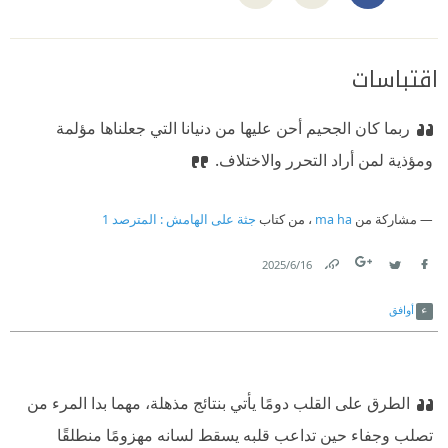
اقتباسات
ربما كان الجحيم أحن عليها من دنيانا التي جعلناها مؤلمة
ومؤذية لمن أراد التحرر والاختلاف.
مشاركة من
ma ha
، من كتاب
جثة على الهامش⁩ : المترصد 1
16‏/6‏/2025
Link
Twitter
Facebook
أوافق
الطرق على القلب دومًا يأتي بنتائج مذهلة، مهما بدا المرء من
تصلب وجفاء حين تداعب قلبه يسقط لسانه مهزومًا منطلقًا