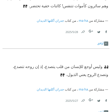
وهم سائرون كأموات تتنفس! كائنات خفية تحتضر.
مشاركة من
ma ha
، من كتاب
جدران أكلتها الديدان
28‏/5‏/2025
Link
Twitter
Facebook
أوافق
وليس أوجع للإنسان من قلب يتصدع، إذ إن روحه تتصدع،
وتصدع الروح يعني الذبول،
مشاركة من
ma ha
، من كتاب
جدران أكلتها الديدان
27‏/5‏/2025
Link
Twitter
Facebook
أوافق