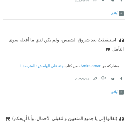
14‏/6‏/2025
Link
Twitter
Facebook
أوافق
‫ استيقظتُ بعد شروق الشمس، ولم يكن لدي ما أفعله سوى
التأمل
مشاركة من
Amira omar
، من كتاب
جثة على الهامش⁩ : المترصد 1
14‏/6‏/2025
Link
Twitter
Facebook
أوافق
(تعَالوا إِلي يا جميع المتعبين والثقيلي الأحمال، وأنا أرِيحكم)