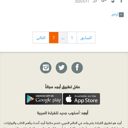
11‏/5‏/2025
Link
Twitter
Facebook
أوافق
السابق
1
...
7
التالي
حمّل تطبيق أبجد مجاناً
أبجد
: أسلوب جديد للقراءة العربية
أبجد هو تطبيق القراءة رقم واحد في العالم العربي. تضم مكتبة أبجد أحدث وأهم الكتب والروايات،