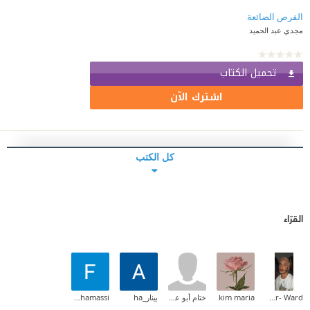
الفرص الضائعة
مجدي عبد الحميد
تحميل الكتاب
اشترك الآن
كل الكتب
القرّاء
Mohammed Ben Mansur- Ward
kim maria
ختام أبو علي
بينار_ha
Fatma Khamassi