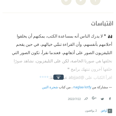
اقتباسات
❞ لا يدرك الناس أنه بمساعدة الكتب، يمكنهم أن يخلقوا
أحلامهم بأنفسهم، وأن القراءة تنمِّي خيالهم، في حين يقحم
التليفزيون الصور على أذهانهم، فعندما نقرأ، تكون الصور التي
نخلقها هي صورنا الخاصة، لكن على التليفزيون، نشاهد صورًا
خلقها آخرون تنتهك برامج ❝
‏اقرأ الكتاب على @abjjad عبر الرابط:‏
****
مشاركة من
naglaa lotfy
، من كتاب
شجرة التين
#أبجد
#شجرة_التين
22‏/7‏/2022
Link
Twitter
Facebook
أوافق
2
يوافقون