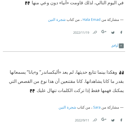
في اليوم التالي، لذلك قاومت «أنيا» دون وعي منها
مشاركة من
Hala Emad
، من كتاب
شجرة التين
19‏/11‏/2022
Link
Twitter
Facebook
أوافق
⁠‫وهكذا بينما تتابع حديثها، لم يعد «أليكساندر” و»يانا” يسمعانها
بقدر ما كانا يشاهدانها. كانا مقتنعين أن هذا نوع من القصص التي
يمكنك فهمها فقط إذا تركت الكلمات تنهال عليك
مشاركة من
Sara
، من كتاب
شجرة التين
11‏/9‏/2022
Link
Twitter
Facebook