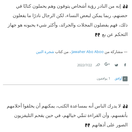
إنه من النادر رؤية أشخاص يتوفون وهم يحملون كتابًا في
حضنهم، ربما يمكن لبعض النساء، لكن الرجال نادرًا ما يفعلون
ذلك، فهم يفضلون المجلات والجرائد، وأكثر شيء يحبونه هو جهاز
التحكم عن بع
مشاركة من
Jawaher Abo Aboo
، من كتاب
شجرة التين
22‏/7‏/2022
Link
Twitter
Facebook
أوافق
1
يوافقون
لا يدرك الناس أنه بمساعدة الكتب، يمكنهم أن يخلقوا أحلامهم
بأنفسهم، وأن القراءة تنمِّي خيالهم، في حين يقحم التليفزيون
الصور على أذهانهم