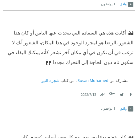
أوافق
1
يوافقون
أكانت هذه هي السعادة التي يتحدث عنها الناس أو كان هذا
الشعور بالرضا هو لمجرد الوجود في هذا المكان،
الشعور أنك لا
ترغب في أن تكون في أي مكان آخر تشعر كأنه يمكنك البقاء في
سكون تام دون الحاجة إلى التحرك مجددا
مشاركة من
Susan Mohamed
، من كتاب
شجرة التين
13‏/7‏/2022
Link
Twitter
Facebook
أوافق
1
يوافقون
كان يتضح يومًا بعد يوم. مع كل حجر أساس يُوضع، كان