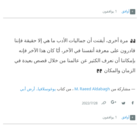
Link
Twitter
Facebook
أوافق
1
يوافقون
مرة أخرى، أيقنت أن جماليات الأدب ما هي إلا حقيقة فإننا
قادرون على معرفة أنفسنا في الآخر، أيًا كان هذا الآخر فإنه
بإمكاننا أن نعرف الكثير عن عالمنا من خلال قصص بعيدة في
الزمان والمكان
مشاركة من
M. Raeed Aldabagh
، من كتاب
يوغوسلافيا.. أرض أبي
28‏/7‏/2022
Link
Twitter
Facebook
أوافق
1
يوافقون