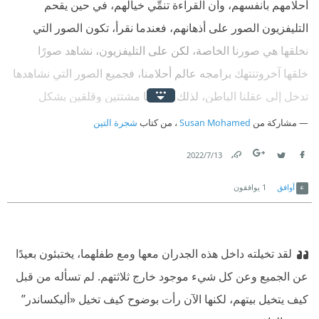
أحلامهم بأنفسهم، وأن القراءة تنمِّي خيالهم، في حين يقحم
التليفزيون الصور على أذهانهم، فعندما نقرأ، تكون الصور التي
نخلقها هي صورنا الخاصة، لكن على التليفزيون، نشاهد صورًا
خلقها آخروتنتهك برامجه عالم أحلامنا، فجميع الصور التي نشاهدها
تدخل إلى عقلنا الباطن، لذلك أصبحنا مشتتين وقلقين بشكل
متزايد، فالمشاهد التي تقتحم عقلنا الباطن هي مشاهد مرعبة».
مشاركة من
Susan Mohamed
، من كتاب
شجرة التين
13‏/7‏/2022
Link
Twitter
Facebook
أوافق
1
يوافقون
لقد تخيلته داخل هذه الجدران معها ومع طفلهما، يختبئون بعيدًا
عن الجميع وعن كل شيء موجود خارج ثلاثتهم. لم تسأله من قبل
كيف يتخيل بيتهم، لكنها الآن رأت بوضوح كيف تخيل «أليكساندر”