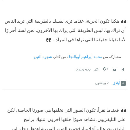
هكذا تكون الحرية، عندما ترى نفسك بالطريقة التي تريد الناس
أن تراك بها، ليس الطريقة التي يراك بها الآخرون. نحن لسنا أحرارًا
لأننا تقبلنا حقيقتنا التي نراها في المرآة..
مشاركة من
محمد إبراهيم أبوالنجا
، من كتاب
شجرة التين
22‏/7‏/2022
Link
Twitter
Facebook
أوافق
2
يوافقون
فعندما نقرأ، تكون الصور التي نخلقها هي صورنا الخاصة، لكن
على التليفزيون، نشاهد صورًا خلقها آخرون. تنتهك برامج
التليفزيون عالم أحلامنا، فجميع الصور التي نشاهدها تدخل إلى