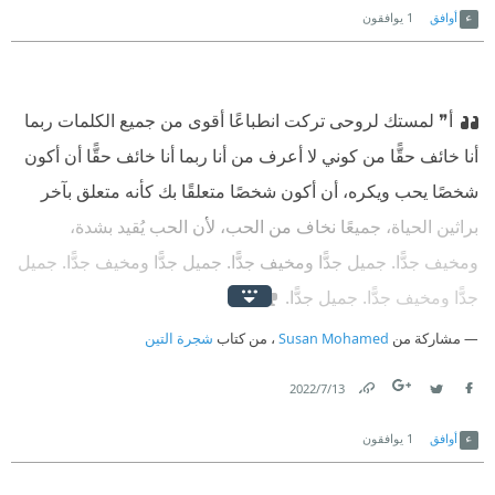
أوافق
1
يوافقون
أ❞ لمستك لروحى تركت انطباعًا أقوى من جميع الكلمات ربما
أنا خائف حقًّا من كوني لا أعرف من أنا ربما أنا خائف حقًّا أن أكون
شخصًا يحب ويكره، أن أكون شخصًا متعلقًا بك كأنه متعلق بآخر
براثين الحياة، جميعًا نخاف من الحب، لأن الحب يُقيد بشدة،
ومخيف جدًّا. جميل جدًّا ومخيف جدًّا. جميل جدًّا ومخيف جدًّا. جميل
جدًّا ومخيف جدًّا. جميل جدًّا.
مشاركة من
Susan Mohamed
، من كتاب
شجرة التين
13‏/7‏/2022
Link
Twitter
Facebook
أوافق
1
يوافقون