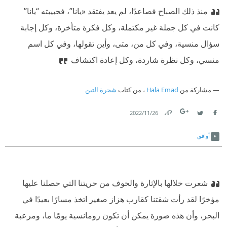
منذ ذلك الصباح فصاعدًا، لم يعد يفتقد «يانا”، فحبيبته “يانا”
كانت في كل جملة غير مكتملة، وكل فكرة متأخرة، وكل إجابة
سؤال منسية، وفي كل من، متى، وأين تقولها، وفي كل اسم
منسي، وكل نظرة شاردة، وكل إعادة اكتشاف
مشاركة من
Hala Emad
، من كتاب
شجرة التين
26‏/11‏/2022
Link
Twitter
Facebook
أوافق
شعرت خلالها بالإثارة والخوف من حريتنا التي حصلنا عليها
مؤخرًا لقد رأت شقتنا كقارب هزاز صغير اتخذ مسارًا بعيدًا في
البحر، وأن هذه صورة يمكن أن تكون رومانسية يومًا ما، ومرعبة