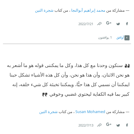
مشاركة من
محمد إبراهيم أبوالنجا
، من كتاب
شجرة التين
21‏/7‏/2022
Link
Twitter
Facebook
أوافق
1
يوافقون
سنكون وحدنا مع كل هذا، وكل ما يمكننى قوله هو ما أشعر به
هو نحن الاثنان، وأن هذا هو نحن، وأن كل هذه الأشياء تشكل حبنا
ايمكننا أن نسمي كل هذا حبًّا، ويمكننا تخبئة كل شيء خلفه، إنه
كبير بما فيه الكفاية ليحتوي غضبي وخوفي
مشاركة من
Susan Mohamed
، من كتاب
شجرة التين
13‏/7‏/2022
Link
Twitter
Facebook