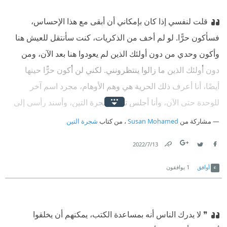
قلت لنفسي إذا كان بإمكاني أن أبقى مع هذا الإحساس،
فسأكون حرًّا. لو لم أخف من الذكريات، كنت سأنتقل للعيش هنا
وأكون وحدي من دون أولئك الذين لم يعودوا هنا بعد الآن، ومن
دون أولئك الذين ما زالوا ينتظرونني. لكني لن أكون حرًّا حينها
أيضًا، أنا أعرف ذلك الحرية هي وهم الأوهام، مجرد اسم آخر
للوحدة حتى الآن، وأنا أجلس تحت شجرة التين، وأسند رأسي إلى
الوراء على جذع الشجرة، ولا أشعر بأي ضغوط حياتية، أنا لست
مشاركة من
Susan Mohamed
، من كتاب
شجرة التين
حرًّا أناوحيد
13‏/7‏/2022
الحقيقة عارية كسقوط اخر ورقة تستر جذع شجرة التين😎🫣
Link
Twitter
Facebook
أوافق
1
يوافقون
❞ لا يدرك الناس أنه بمساعدة الكتب، يمكنهم أن يخلقوا