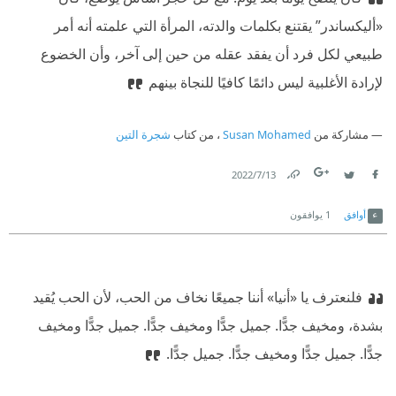
«أليكساندر” يقتنع بكلمات والدته، المرأة التي علمته أنه أمر
طبيعي لكل فرد أن يفقد عقله من حين إلى آخر، وأن الخضوع
لإرادة الأغلبية ليس دائمًا كافيًا للنجاة بينهم
مشاركة من
Susan Mohamed
، من كتاب
شجرة التين
13‏/7‏/2022
Link
Twitter
Facebook
أوافق
1
يوافقون
فلنعترف يا «أنيا» أننا جميعًا نخاف من الحب، لأن الحب يُقيد
بشدة، ومخيف جدًّا. جميل جدًّا ومخيف جدًّا. جميل جدًّا ومخيف
جدًّا. جميل جدًّا ومخيف جدًّا. جميل جدًّا.