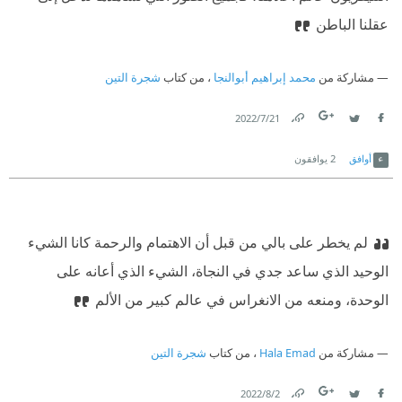
عقلنا الباطن
مشاركة من
محمد إبراهيم أبوالنجا
، من كتاب
شجرة التين
21‏/7‏/2022
Link
Twitter
Facebook
أوافق
2
يوافقون
لم يخطر على بالي من قبل أن الاهتمام والرحمة كانا الشيء
الوحيد الذي ساعد جدي في النجاة، الشيء الذي أعانه على
الوحدة، ومنعه من الانغراس في عالم كبير من الألم
مشاركة من
Hala Emad
، من كتاب
شجرة التين
2‏/8‏/2022