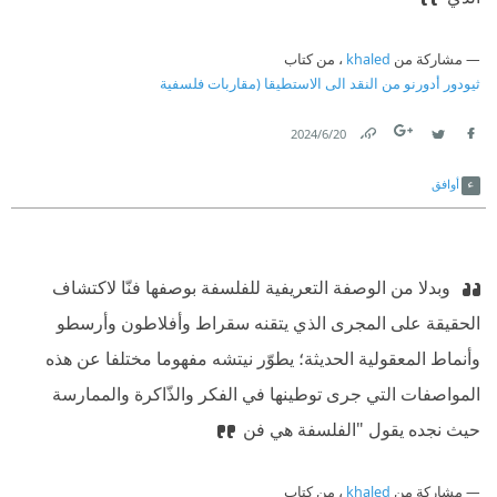
مشاركة من
khaled
، من كتاب
ثيودور أدورنو من النقد الى الاستطيقا (مقاربات فلسفية
20‏/6‏/2024
Link
Twitter
Facebook
أوافق
‫ وبدلا من الوصفة التعريفية للفلسفة بوصفها فنّا لاكتشاف
الحقيقة على المجرى الذي يتقنه سقراط وأفلاطون وأرسطو
وأنماط المعقولية الحديثة؛ يطوّر نيتشه مفهوما مختلفا عن هذه
المواصفات التي جرى توطينها في الفكر والذّاكرة والممارسة
حيث نجده يقول "الفلسفة هي فن
مشاركة من
khaled
، من كتاب