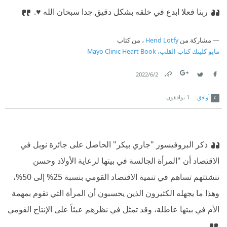
ربنا فعلا ابدع في خلقه بشكل دقيق جدا
سبحان الله ♥️.
مشاركة من
Hend Lotfy
، من كتاب
مايو كلينك كتاب القلب، Mayo Clinic Heart Book
2‏/6‏/2022
Link
Twitter
Facebook
أوافق
1
يوافقون
ذكر البروفيسور "جاري بيكر" الحاصل على جائزة نوبل في
الاقتصاد أن "المرأة الجالسة في بيتها لرعاية الأولاد وحسن
تنشئتهم تساهم في تنمية الاقتصاد القومي بنسبة 25% إلى 50%،
وهذا ما يجهله الكثيرون الذين يحسبون أن المرأة التي تقوم بمهمة
الأم في بيتها عاطلة، وقد تمثل في نظرهم عبئاً على الإنتاج القومي