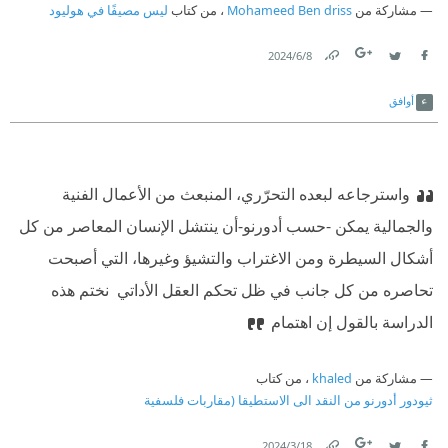
مشاركة من
Mohameed Ben driss
، من كتاب
ليس مصيفًا في هوليود
8‏/6‏/2024
Link
Twitter
Facebook
أوافق
واسترجاعه لبعده التحرّري، المنبعث من الأعمال الفنية
والجمالية يمكن -حسب أدورنو-أن ينتشل الإنسان المعاصر من كل
أشكال السيطرة ومن الاغتراب والتشيؤ وغيرها، التي أصبحت
تحاصره من كل جانب في ظل تحكم العقل الأداتي ‫ نختم هذه
الدراسة بالقول إن اهتمام
مشاركة من
khaled
، من كتاب
ثيودور أدورنو من النقد الى الاستطيقا (مقاربات فلسفية
18‏/3‏/2024