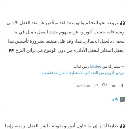
نزوعه نحو التحكم والهيمنة؟ لقد تمخّض عن نقد العقل الأداتي
ومساءلته-حسب أدورنو- عن مفهوم جديد للعقل يتمثل في ما
يسمى بالعقل الجمالي. هذا، وقد ظل مقتنعا بضرورة تأسيس هذا
العقل المغاير للعقل الأداتي- من دون الوقوع في براثن النزع
مشاركة من
khaled
، من كتاب
ثيودور أدورنو من النقد الى الاستطيقا (مقاربات فلسفية
18‏/3‏/2024
Link
Twitter
Facebook
أوافق
طابعا أداتيا إن ما حاول أدورنو تقويضه ليس العقل برمته، وإنما