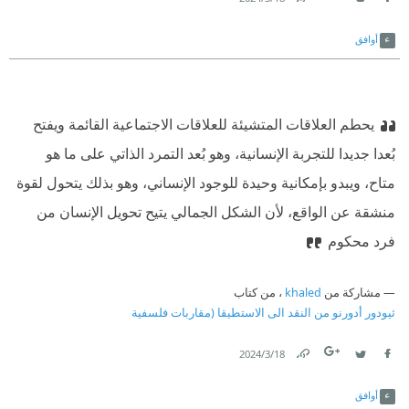
Link
Twitter
Facebook
أوافق
يحطم العلاقات المتشيئة للعلاقات الاجتماعية القائمة ويفتح
بُعدا جديدا للتجربة الإنسانية، وهو بُعد التمرد الذاتي على ما هو
متاح، ويبدو بإمكانية وحيدة للوجود الإنساني، وهو بذلك يتحول لقوة
منشقة عن الواقع، لأن الشكل الجمالي يتيح تحويل الإنسان من
فرد محكوم
مشاركة من
khaled
، من كتاب
ثيودور أدورنو من النقد الى الاستطيقا (مقاربات فلسفية
18‏/3‏/2024
Link
Twitter
Facebook
أوافق