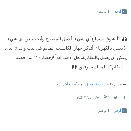
Link
Twitter
Facebook
أوافق
1
يوافقون
"أتشوق لسماع أي شيء. أحمل المصباح وأبحث عن أي شيء
لا يعمل بالكهرباء. أتذكر جهاز الكاسيت القديم في بيت والديّ الذي
يمكن أن يعمل بالبطارية. هل أذهب غداً لإحضاره؟" من قصة
"البنكام" بقلم نادية توفيق
مشاركة من
نادية توفيق
، من كتاب
آخر آدم
25‏/1‏/2024
Link
Twitter
Facebook
أوافق
1
يوافقون