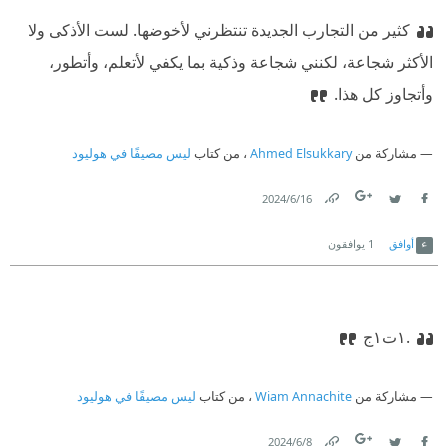
كثير من التجارب الجديدة تنتظرني لأخوضها. لست الأذكى ولا
الأكثر شجاعة، لكنني شجاعة وذكية بما يكفي لأتعلم، وأتطور،
وأتجاوز كل هذا.
مشاركة من
Ahmed Elsukkary
، من كتاب
ليس مصيفًا في هوليود
16‏/6‏/2024
Link
Twitter
Facebook
أوافق
1
يوافقون
.١ت١ج
مشاركة من
Wiam Annachite
، من كتاب
ليس مصيفًا في هوليود
8‏/6‏/2024