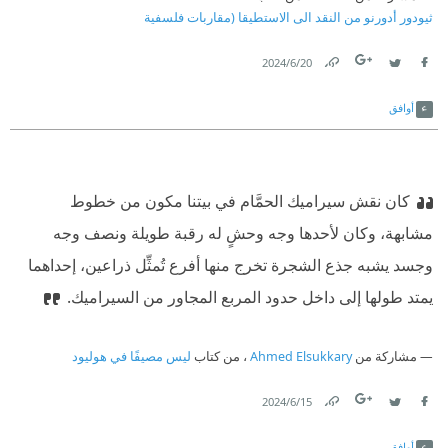
ثيودور أدورنو من النقد الى الاستطيقا (مقاربات فلسفية
20‏/6‏/2024
Link
Twitter
Facebook
أوافق
كان نقش سيراميك الحمَّام في بيتنا مكون من خطوط
مشابهة، وكان لأحدها وجه وحشٍ له رقبة طويلة ونصف وجه
وجسد يشبه جذع الشجرة تخرج منها أفرع تُمثِّل ذراعين، إحداهما
يمتد طولها إلى داخل حدود المربع المجاور من السيراميك.
مشاركة من
Ahmed Elsukkary
، من كتاب
ليس مصيفًا في هوليود
15‏/6‏/2024
Link
Twitter
Facebook
أوافق