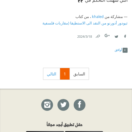
التي سهّلت التحكم في
مشاركة من
khaled
، من كتاب
ثيودور أدورنو من النقد الى الاستطيقا (مقاربات فلسفية
18‏/3‏/2024
Link
Twitter
Facebook
أوافق
السابق
1
التالي
حمّل تطبيق أبجد مجاناً