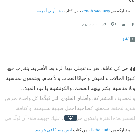
مشاركة من
zenab saadawy
، من كتاب
سنة أولى أمومة
16‏/9‏/2025
Link
Twitter
Facebook
أوافق
في كل عائلة، فترات تتجلى فيها الروابط الأسرية، يتقارب فيها
كثيرًا الخالات والخيلان وأحيانًا العمات والأعمام، يجتمعون بمناسبة
وبلا مناسبة، يكثر بينهم الضحك، والكوتشينة وأعياد الميلاد،
والمصايف المشتركة، وأطباق الحلوى التي تُعِدُّها كل واحدة بحرص
شديد لتحفظ سمعتها كصاحبة أجمل صينية بسبوسة أو كنافة.
لتحضر هذه الفترة ولتكون جزءًا منها، عليك -وببساطة- أن تُولَد في
الوقت المناسب، أن تحفظ مكانك كحفيد أول أو على الأقل حفيد
مشاركة من
Heba badr
، من كتاب
ليس مصيفًا في هوليود
مبكر؛ لأن مثل هذه الفترات تنتهي سريعًا بدخول الموت المفاجئ