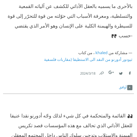
بالأحرى ما يسميه بالعقل الأداتي للكشف عن آلياته القمعية
والتسلطية، ومعرفة الأسباب التي حوّلته من قوة للتحرّر إلى قوة
للسيطرة والهيمنة الكلية على الإنسان وهو الأمر الذي يقتضي
-حسب
مشاركة من
khaled
، من كتاب
ثيودور أدورنو من النقد الى الاستطيقا (مقاربات فلسفية
18‏/3‏/2024
Link
Twitter
Facebook
أوافق
القائمة والمتحكمة في كل شيء لذلك وجّه أدورنو نقدا عنيفا
للعقل الأداتي الذي تحالف مع هذه المؤسسات قصد تكريس
الهيمنة والاستلاب وتدجين سلوك الناس داخل المجتمع المعقلن