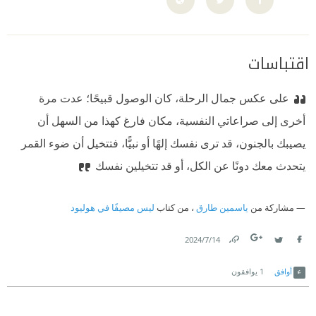
اقتباسات
على عكس جمال الرحلة، كان الوصول قبيحًا؛ عدت مرة
أخرى إلى صراعاتي النفسية، مكان فارغ كهذا من السهل أن
يصيبك بالجنون، قد ترى نفسك إلهًا أو نبيًّا، فتتخيل أن ضوء القمر
يتحدث معك دونًا عن الكل، أو قد تتخيلين نفسك
مشاركة من
ياسمين طارق
، من كتاب
ليس مصيفًا في هوليود
14‏/7‏/2024
Link
Twitter
Facebook
أوافق
1
يوافقون