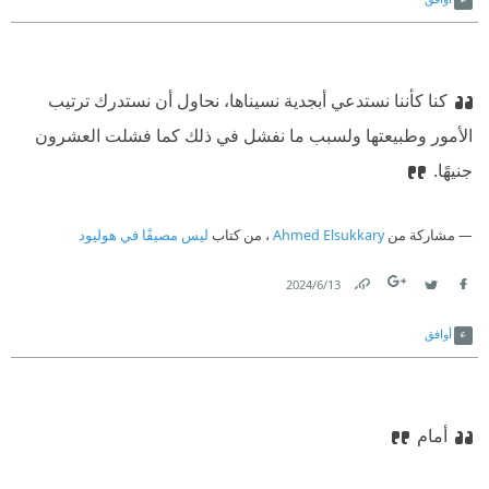
كنا كأننا نستدعي أبجدية نسيناها، نحاول أن نستدرك ترتيب
الأمور وطبيعتها ولسبب ما نفشل في ذلك كما فشلت العشرون
جنيهًا.
مشاركة من
Ahmed Elsukkary
، من كتاب
ليس مصيفًا في هوليود
13‏/6‏/2024
Link
Twitter
Facebook
أوافق
أمام