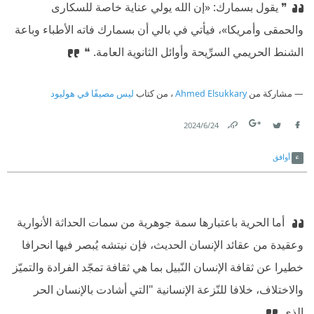
❞ ⁠‫يقول بسمارك: «إن الله يولي عناية خاصة للسكارى
والحمقى وأمريكا»، فيأتي في بالي أن بسمارك فاته الأطباء وباعة
الشنط الحريمي السرِّيحة وأوائل الثانوية العامة. ❝
مشاركة من
Ahmed Elsukkary
، من كتاب
ليس مصيفًا في هوليود
24‏/6‏/2024
Link
Twitter
Facebook
أوافق
‫ أما الحرية باعتبارها سمة جوهرية من سمات الحداثة الأنوارية
وعقيدة من عقائد الإنسان الحديث، فإن نيتشه يُبصر فيها انحرافا
خطيرا عن ثقافة الإنسان النّبيل بما هي ثقافة تمجّد الفرادة والتميّز
والاختلاف، خلافا للنّزعة الإنسانية "التي أشادت بالإنسان الحر
الذي