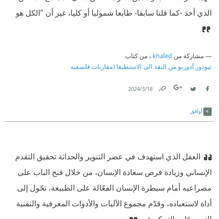
الذي أخذ -كما قلنا سابقا- طابعا شموليا أو كليا، غير أن "الكل هو
مشاركة من
khaled
، من كتاب
ثيودور أدورنو من النقد الى الاستطيقا (مقاربات فلسفية
18‏/3‏/2024
Link
Twitter
Facebook
أوافق
العقل الذي استهدف في عصر التنوير والحداثة تحقيق التقدم
الإنساني وزيادة فرص سعادة الإنسان، من خلال فتح الباب على
مصراعيه أمام سيطرة الإنسان الفعّالة على الطبيعة، تحّول إلى
أداة لاستعباده، وقدّم مجموع الآليات والأدوات المعرفية والتقنية