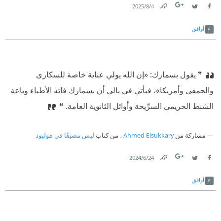
4‏/8‏/2025
أو الخصام إلى المشهد.
Link
Twitter
Facebook
أوافق
❞ ⁠‫يقول بسمارك: «إن الله يولي عناية خاصة للسكارى
والحمقى وأمريكا»، فيأتي في بالي أن بسمارك فاته الأطباء وباعة
الشنط الحريمي السرِّيحة وأوائل الثانوية العامة. ❝
مشاركة من
Ahmed Elsukkary
، من كتاب
ليس مصيفًا في هوليود
24‏/6‏/2024
Link
Twitter
Facebook
أوافق