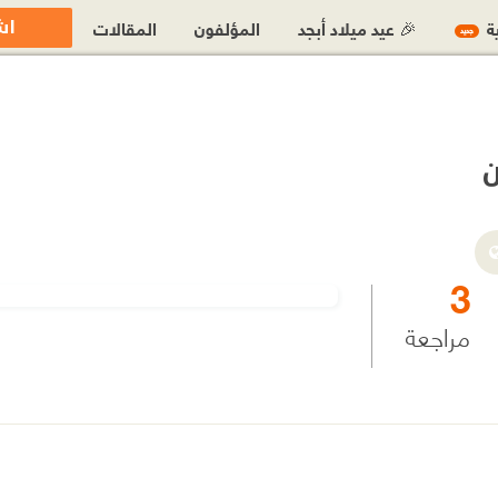
اش
ية
🎉 عيد ميلاد أبجد
المؤلفون
المقالات
جديد
3
مراجعة